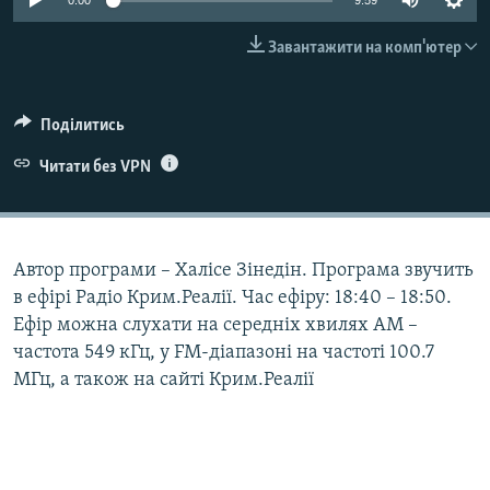
0:00
9:59
ВІДЕОУРОКИ «ELIFBE»
Русский
Завантажити на комп'ютер
СВІДЧЕННЯ ОКУПАЦІЇ
Qırımtatar
УКРАЇНСЬКА ПРОБЛЕМА КРИМУ
Поділитись
ДОЛУЧАЙСЯ!
ІНФОГРАФІКА
Читати без VPN
Усі сайти RFE/RL
Автор програми – Халісе Зінедін. Програма звучить
в ефірі Радіо Крим.Реалії. Час ефіру: 18:40 – 18:50.
Ефір можна слухати на середніх хвилях АМ –
частота 549 кГц, у FM-діапазоні на частоті 100.7
МГц, а також на сайті Крим.Реалії