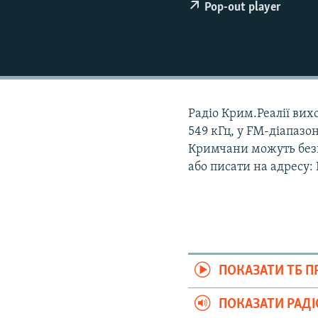
ВІДЕОУРОКИ «ELIFBE»
Pop-out player
СВІДЧЕННЯ ОКУПАЦІЇ
УКРАЇНСЬКА ПРОБЛЕМА КРИМУ
ІНФОГРАФІКА
Радіо Крим.Реалії вихо
549 кГц, у FM-діапазон
Кримчани можуть безк
або писати на адресу:
ПОКАЗАТИ ТБ 
ПОКАЗАТИ РАД