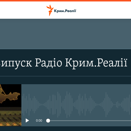
ПІДПИСАТИСЬ
випуск Радіо Крим.Реалії
Підписатись
No media source currently avail
0:00