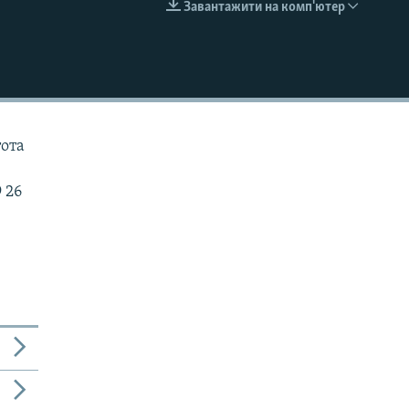
Завантажити на комп'ютер
EMBED
тота
 26