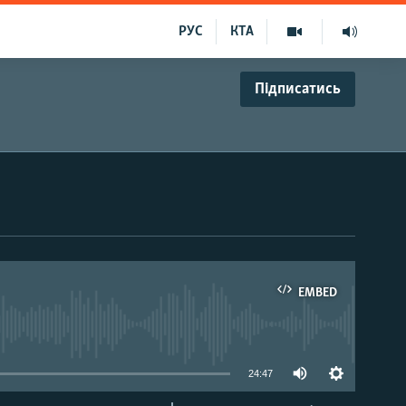
РУС
КТА
Підписатись
EMBED
able
24:47