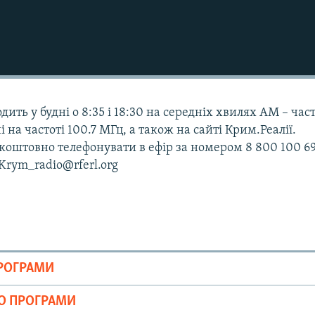
дить у будні о 8:35 і 18:30 на середніх хвилях АМ – час
і на частоті 100.7 МГц, а також на сайті Крим.Реалії.
оштовно телефонувати в ефір за номером 8 800 100 69
 Krym_radio@rferl.org
ПРОГРАМИ
ІО ПРОГРАМИ