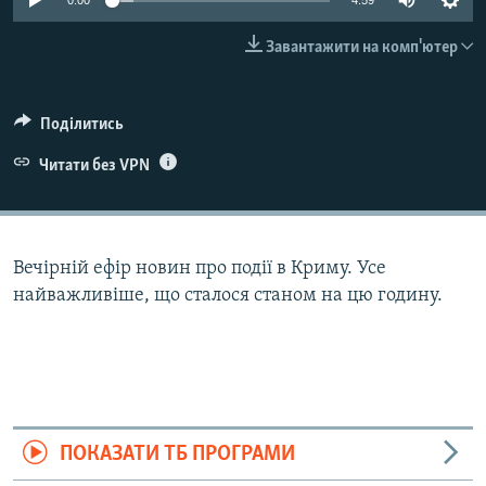
0:00
4:59
ВІДЕОУРОКИ «ELIFBE»
Русский
Завантажити на комп'ютер
СВІДЧЕННЯ ОКУПАЦІЇ
Qırımtatar
УКРАЇНСЬКА ПРОБЛЕМА КРИМУ
Поділитись
ДОЛУЧАЙСЯ!
ІНФОГРАФІКА
Читати без VPN
Усі сайти RFE/RL
Вечірній ефір новин про події в Криму. Усе
найважливіше, що сталося станом на цю годину.
ПОКАЗАТИ ТБ ПРОГРАМИ