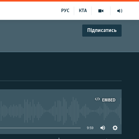
РУС
КТА
Підписатись
EMBED
able
9:59