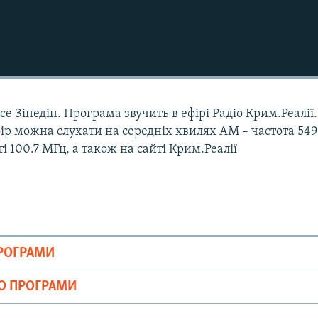
е Зінедін. Програма звучить в ефірі Радіо Крим.Реалії.
Ефір можна слухати на середніх хвилях АМ – частота 549
і 100.7 МГц, а також на сайті Крим.Реалії
ПРОГРАМИ
ІО ПРОГРАМИ