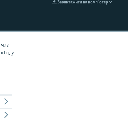
Завантажити на комп'ютер
EMBED
 Час
 кГц, у