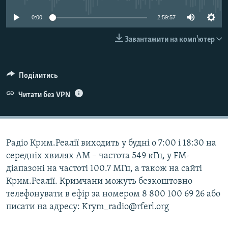
ВІДЕОУРОКИ «ELIFBE»
Русский
0:00
2:59:57
СВІДЧЕННЯ ОКУПАЦІЇ
Qırımtatar
Завантажити на комп'ютер
УКРАЇНСЬКА ПРОБЛЕМА КРИМУ
ДОЛУЧАЙСЯ!
ІНФОГРАФІКА
Поділитись
Читати без VPN
Усі сайти RFE/RL
Радіо Крим.Реалії виходить у будні о 7:00 і 18:30 на
середніх хвилях АМ – частота 549 кГц, у FM-
діапазоні на частоті 100.7 МГц, а також на сайті
Крим.Реалії. Кримчани можуть безкоштовно
телефонувати в ефір за номером 8 800 100 69 26 або
писати на адресу: Krym_radio@rferl.org