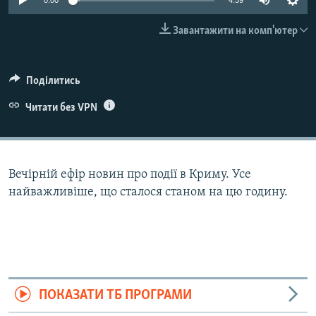
0:00
4:59
ВІДЕОУРОКИ «ELIFBE»
Русский
Завантажити на комп'ютер
СВІДЧЕННЯ ОКУПАЦІЇ
Qırımtatar
УКРАЇНСЬКА ПРОБЛЕМА КРИМУ
Поділитись
ДОЛУЧАЙСЯ!
ІНФОГРАФІКА
Читати без VPN
Усі сайти RFE/RL
Вечірній ефір новин про події в Криму. Усе
найважливіше, що сталося станом на цю годину.
ПОКАЗАТИ ТБ ПРОГРАМИ