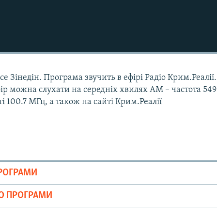
е Зінедін. Програма звучить в ефірі Радіо Крим.Реалії.
Ефір можна слухати на середніх хвилях АМ – частота 549
і 100.7 МГц, а також на сайті Крим.Реалії
ПРОГРАМИ
ІО ПРОГРАМИ