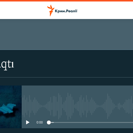
ПІДПИСАТИСЬ
qtı
Підписатись
No media source currently avail
0:00