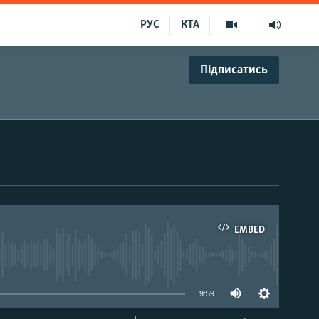
РУС
КТА
Підписатись
EMBED
able
9:59