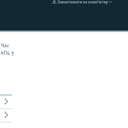
Завантажити на комп'ютер
EMBED
 Час
 кГц, у