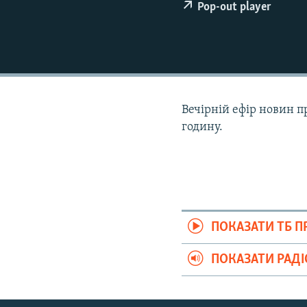
ВІДЕОУРОКИ «ELIFBE»
Pop-out player
СВІДЧЕННЯ ОКУПАЦІЇ
УКРАЇНСЬКА ПРОБЛЕМА КРИМУ
ІНФОГРАФІКА
Вечірній ефір новин п
годину.
ПОКАЗАТИ ТБ 
ПОКАЗАТИ РАД
Русский