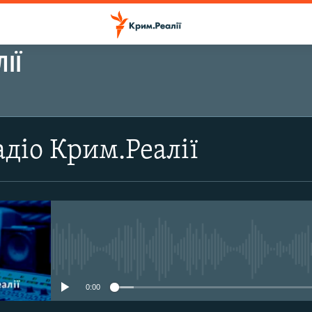
ІЇ
ПІДПИСАТИСЬ
діо Крим.Реалії
Підписатись
No media source currently avail
0:00