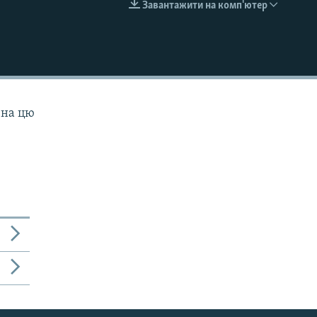
Завантажити на комп'ютер
EMBED
 на цю