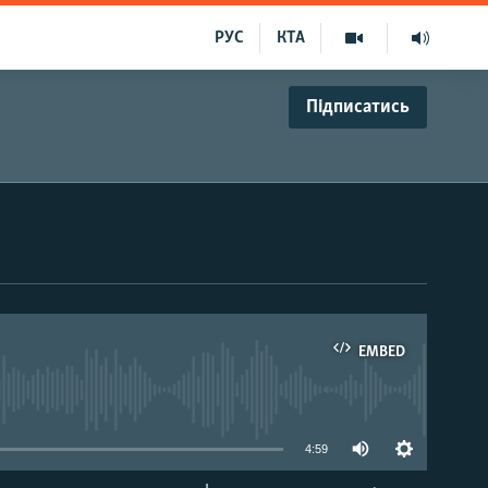
РУС
КТА
Підписатись
EMBED
able
4:59