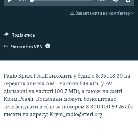
0:00
24:47
ВІДЕОУРОКИ «ELIFBE»
Русский
Завантажити на комп'ютер
СВІДЧЕННЯ ОКУПАЦІЇ
Qırımtatar
УКРАЇНСЬКА ПРОБЛЕМА КРИМУ
Поділитись
ДОЛУЧАЙСЯ!
ІНФОГРАФІКА
Читати без VPN
Усі сайти RFE/RL
Радіо Крим.Реалії виходить у будні о 8:35 і 18:30 на
середніх хвилях АМ – частота 549 кГц, у FM-
діапазоні на частоті 100.7 МГц, а також на сайті
Крим.Реалії. Кримчани можуть безкоштовно
телефонувати в ефір за номером 8 800 100 69 26 або
писати на адресу: Krym_radio@rferl.org