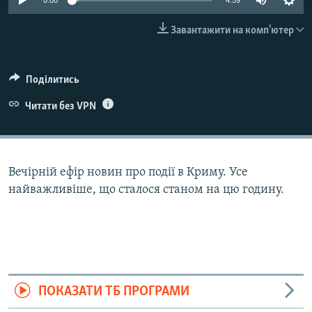
0:00
4:59
ВІДЕОУРОКИ «ELIFBE»
Русский
Завантажити на комп'ютер
СВІДЧЕННЯ ОКУПАЦІЇ
Qırımtatar
УКРАЇНСЬКА ПРОБЛЕМА КРИМУ
Поділитись
ДОЛУЧАЙСЯ!
ІНФОГРАФІКА
Читати без VPN
Усі сайти RFE/RL
Вечірній ефір новин про події в Криму. Усе
найважливіше, що сталося станом на цю годину.
ПОКАЗАТИ ТБ ПРОГРАМИ