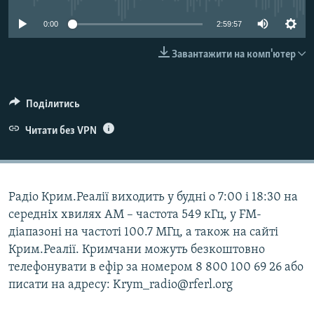
ВІДЕОУРОКИ «ELIFBE»
Русский
0:00
2:59:57
СВІДЧЕННЯ ОКУПАЦІЇ
Qırımtatar
Завантажити на комп'ютер
УКРАЇНСЬКА ПРОБЛЕМА КРИМУ
ДОЛУЧАЙСЯ!
ІНФОГРАФІКА
Поділитись
Читати без VPN
Усі сайти RFE/RL
Радіо Крим.Реалії виходить у будні о 7:00 і 18:30 на
середніх хвилях АМ – частота 549 кГц, у FM-
діапазоні на частоті 100.7 МГц, а також на сайті
Крим.Реалії. Кримчани можуть безкоштовно
телефонувати в ефір за номером 8 800 100 69 26 або
писати на адресу: Krym_radio@rferl.org