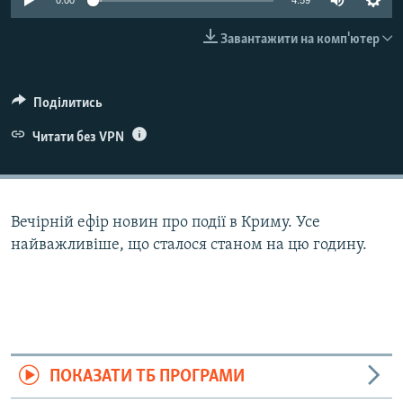
0:00
4:59
ВІДЕОУРОКИ «ELIFBE»
Русский
Завантажити на комп'ютер
СВІДЧЕННЯ ОКУПАЦІЇ
Qırımtatar
УКРАЇНСЬКА ПРОБЛЕМА КРИМУ
Поділитись
ДОЛУЧАЙСЯ!
ІНФОГРАФІКА
Читати без VPN
Усі сайти RFE/RL
Вечірній ефір новин про події в Криму. Усе
найважливіше, що сталося станом на цю годину.
ПОКАЗАТИ ТБ ПРОГРАМИ