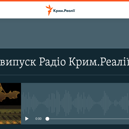
ПІДПИСАТИСЬ
випуск Радіо Крим.Реалі
Підписатись
No media source currently avail
0:00