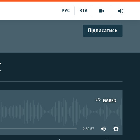
РУС
КТА
Підписатись
ї
EMBED
able
2:59:57