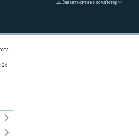
Завантажити на комп'ютер
EMBED
тота
 26