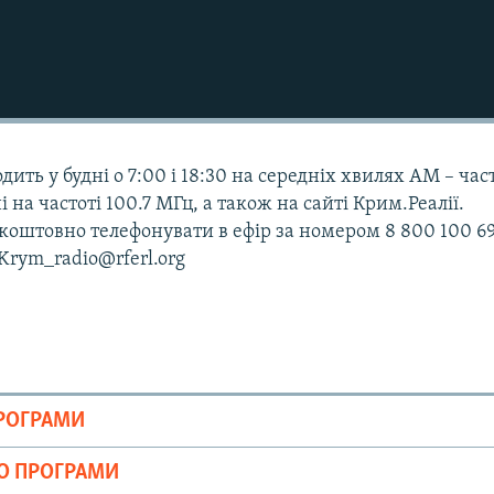
дить у будні о 7:00 і 18:30 на середніх хвилях АМ – час
і на частоті 100.7 МГц, а також на сайті Крим.Реалії.
оштовно телефонувати в ефір за номером 8 800 100 69
 Krym_radio@rferl.org
ПРОГРАМИ
ІО ПРОГРАМИ