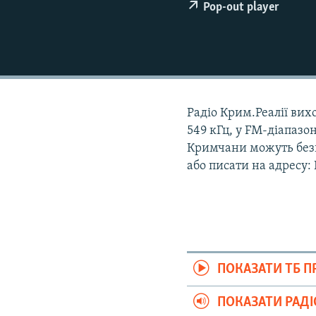
ВІДЕОУРОКИ «ELIFBE»
Pop-out player
СВІДЧЕННЯ ОКУПАЦІЇ
УКРАЇНСЬКА ПРОБЛЕМА КРИМУ
ІНФОГРАФІКА
Радіо Крим.Реалії вихо
549 кГц, у FM-діапазон
Кримчани можуть безк
або писати на адресу:
ПОКАЗАТИ ТБ 
ПОКАЗАТИ РАД