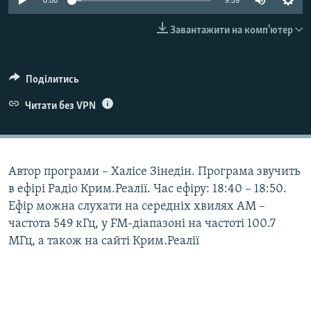
0:00
9:59
ВІДЕОУРОКИ «ELIFBE»
Русский
Завантажити на комп'ютер
СВІДЧЕННЯ ОКУПАЦІЇ
Qırımtatar
УКРАЇНСЬКА ПРОБЛЕМА КРИМУ
Поділитись
ДОЛУЧАЙСЯ!
ІНФОГРАФІКА
Читати без VPN
Усі сайти RFE/RL
Автор програми – Халісе Зінедін. Програма звучить
в ефірі Радіо Крим.Реалії. Час ефіру: 18:40 – 18:50.
Ефір можна слухати на середніх хвилях АМ –
частота 549 кГц, у FM-діапазоні на частоті 100.7
МГц, а також на сайті Крим.Реалії