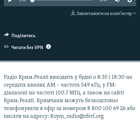
0:00
24:47
ВІДЕОУРОКИ «ELIFBE»
Русский
Завантажити на комп'ютер
СВІДЧЕННЯ ОКУПАЦІЇ
Qırımtatar
УКРАЇНСЬКА ПРОБЛЕМА КРИМУ
Поділитись
ДОЛУЧАЙСЯ!
ІНФОГРАФІКА
Читати без VPN
Усі сайти RFE/RL
Радіо Крим.Реалії виходить у будні о 8:35 і 18:30 на
середніх хвилях АМ – частота 549 кГц, у FM-
діапазоні на частоті 100.7 МГц, а також на сайті
Крим.Реалії. Кримчани можуть безкоштовно
телефонувати в ефір за номером 8 800 100 69 26 або
писати на адресу: Krym_radio@rferl.org