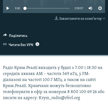
ВІДЕОУРОКИ «ELIFBE»
Русский
0:00
2:59:57
СВІДЧЕННЯ ОКУПАЦІЇ
Qırımtatar
Завантажити на комп'ютер
УКРАЇНСЬКА ПРОБЛЕМА КРИМУ
ДОЛУЧАЙСЯ!
ІНФОГРАФІКА
Поділитись
Читати без VPN
Усі сайти RFE/RL
Радіо Крим.Реалії виходить у будні о 7:00 і 18:30 на
середніх хвилях АМ – частота 549 кГц, у FM-
діапазоні на частоті 100.7 МГц, а також на сайті
Крим.Реалії. Кримчани можуть безкоштовно
телефонувати в ефір за номером 8 800 100 69 26 або
писати на адресу: Krym_radio@rferl.org