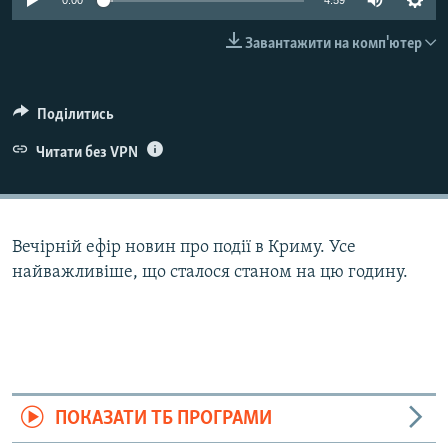
0:00
4:59
ВІДЕОУРОКИ «ELIFBE»
Русский
Завантажити на комп'ютер
СВІДЧЕННЯ ОКУПАЦІЇ
Qırımtatar
УКРАЇНСЬКА ПРОБЛЕМА КРИМУ
Поділитись
ДОЛУЧАЙСЯ!
ІНФОГРАФІКА
Читати без VPN
Усі сайти RFE/RL
Вечірній ефір новин про події в Криму. Усе
найважливіше, що сталося станом на цю годину.
ПОКАЗАТИ ТБ ПРОГРАМИ