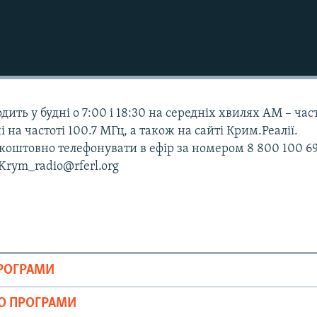
дить у будні о 7:00 і 18:30 на середніх хвилях АМ – час
і на частоті 100.7 МГц, а також на сайті Крим.Реалії.
оштовно телефонувати в ефір за номером 8 800 100 69
 Krym_radio@rferl.org
ПРОГРАМИ
ІО ПРОГРАМИ