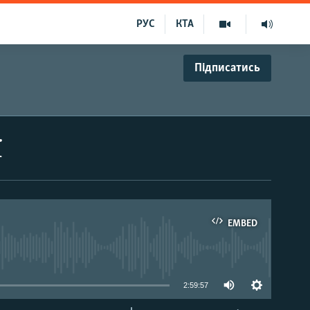
РУС
КТА
Підписатись
ї
EMBED
able
2:59:57