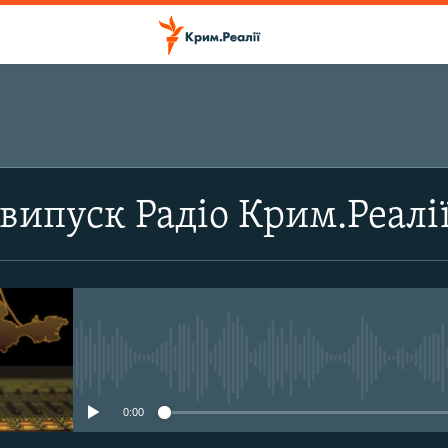
ПІДПИСАТИСЬ
випуск Радіо Крим.Реалі
Підписатись
No media source currently avail
0:00