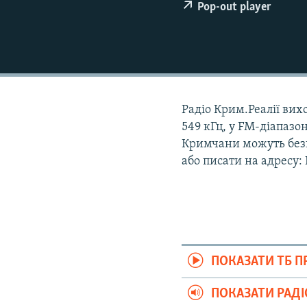
ВІДЕОУРОКИ «ELIFBE»
Pop-out player
СВІДЧЕННЯ ОКУПАЦІЇ
УКРАЇНСЬКА ПРОБЛЕМА КРИМУ
ІНФОГРАФІКА
Радіо Крим.Реалії вихо
549 кГц, у FM-діапазон
Кримчани можуть безк
або писати на адресу:
ПОКАЗАТИ ТБ 
ПОКАЗАТИ РАД