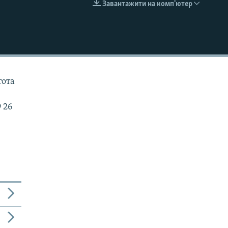
Завантажити на комп'ютер
EMBED
тота
 26