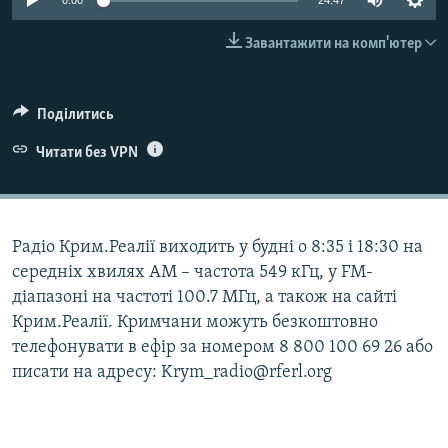
0:00
24:47
ВІДЕОУРОКИ «ELIFBE»
Русский
Завантажити на комп'ютер
СВІДЧЕННЯ ОКУПАЦІЇ
Qırımtatar
УКРАЇНСЬКА ПРОБЛЕМА КРИМУ
Поділитись
ДОЛУЧАЙСЯ!
ІНФОГРАФІКА
Читати без VPN
Усі сайти RFE/RL
Радіо Крим.Реалії виходить у будні о 8:35 і 18:30 на
середніх хвилях АМ – частота 549 кГц, у FM-
діапазоні на частоті 100.7 МГц, а також на сайті
Крим.Реалії. Кримчани можуть безкоштовно
телефонувати в ефір за номером 8 800 100 69 26 або
писати на адресу: Krym_radio@rferl.org