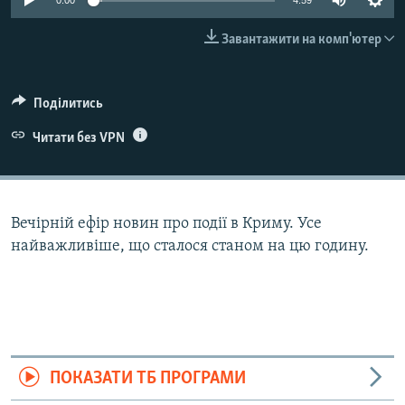
0:00
4:59
ВІДЕОУРОКИ «ELIFBE»
Русский
Завантажити на комп'ютер
СВІДЧЕННЯ ОКУПАЦІЇ
Qırımtatar
УКРАЇНСЬКА ПРОБЛЕМА КРИМУ
Поділитись
ДОЛУЧАЙСЯ!
ІНФОГРАФІКА
Читати без VPN
Усі сайти RFE/RL
Вечірній ефір новин про події в Криму. Усе
найважливіше, що сталося станом на цю годину.
ПОКАЗАТИ ТБ ПРОГРАМИ