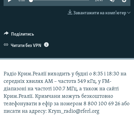
0:00
24:47
ВІДЕОУРОКИ «ELIFBE»
Русский
Завантажити на комп'ютер
СВІДЧЕННЯ ОКУПАЦІЇ
Qırımtatar
УКРАЇНСЬКА ПРОБЛЕМА КРИМУ
Поділитись
ДОЛУЧАЙСЯ!
ІНФОГРАФІКА
Читати без VPN
Усі сайти RFE/RL
Радіо Крим.Реалії виходить у будні о 8:35 і 18:30 на
середніх хвилях АМ – частота 549 кГц, у FM-
діапазоні на частоті 100.7 МГц, а також на сайті
Крим.Реалії. Кримчани можуть безкоштовно
телефонувати в ефір за номером 8 800 100 69 26 або
писати на адресу: Krym_radio@rferl.org