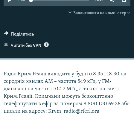
0:00
24:47
ВІДЕОУРОКИ «ELIFBE»
Русский
Завантажити на комп'ютер
СВІДЧЕННЯ ОКУПАЦІЇ
Qırımtatar
УКРАЇНСЬКА ПРОБЛЕМА КРИМУ
Поділитись
ДОЛУЧАЙСЯ!
ІНФОГРАФІКА
Читати без VPN
Усі сайти RFE/RL
Радіо Крим.Реалії виходить у будні о 8:35 і 18:30 на
середніх хвилях АМ – частота 549 кГц, у FM-
діапазоні на частоті 100.7 МГц, а також на сайті
Крим.Реалії. Кримчани можуть безкоштовно
телефонувати в ефір за номером 8 800 100 69 26 або
писати на адресу: Krym_radio@rferl.org