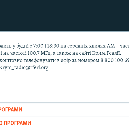
дить у будні о 7:00 і 18:30 на середніх хвилях АМ – час
і на частоті 100.7 МГц, а також на сайті Крим.Реалії.
оштовно телефонувати в ефір за номером 8 800 100 69
 Krym_radio@rferl.org
ПРОГРАМИ
ІО ПРОГРАМИ