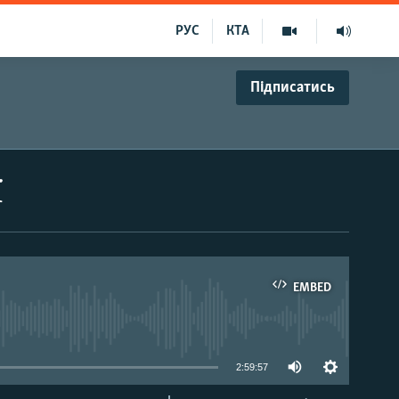
РУС
КТА
Підписатись
ї
EMBED
able
2:59:57