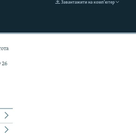
Завантажити на комп'ютер
EMBED
тота
 26