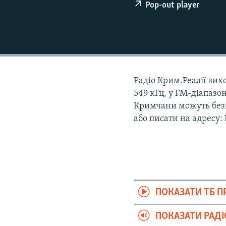
ВІДЕОУРОКИ «ELIFBE»
Pop-out player
СВІДЧЕННЯ ОКУПАЦІЇ
УКРАЇНСЬКА ПРОБЛЕМА КРИМУ
ІНФОГРАФІКА
Радіо Крим.Реалії вихо
549 кГц, у FM-діапазон
Кримчани можуть безк
або писати на адресу:
ПОКАЗАТИ ТБ 
ПОКАЗАТИ РАД