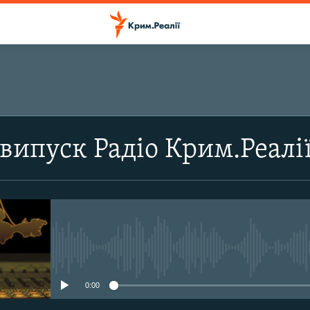
ПІДПИСАТИСЬ
випуск Радіо Крим.Реалі
Підписатись
No media source currently avail
0:00