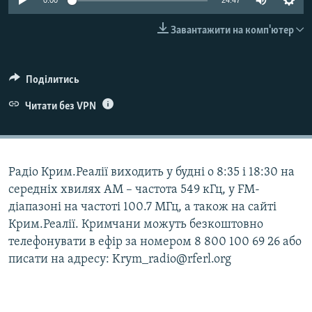
0:00
24:47
ВІДЕОУРОКИ «ELIFBE»
Русский
Завантажити на комп'ютер
СВІДЧЕННЯ ОКУПАЦІЇ
Qırımtatar
УКРАЇНСЬКА ПРОБЛЕМА КРИМУ
Поділитись
ДОЛУЧАЙСЯ!
ІНФОГРАФІКА
Читати без VPN
Усі сайти RFE/RL
Радіо Крим.Реалії виходить у будні о 8:35 і 18:30 на
середніх хвилях АМ – частота 549 кГц, у FM-
діапазоні на частоті 100.7 МГц, а також на сайті
Крим.Реалії. Кримчани можуть безкоштовно
телефонувати в ефір за номером 8 800 100 69 26 або
писати на адресу: Krym_radio@rferl.org