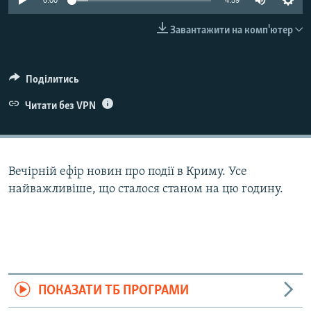
0:00
4:59
ВІДЕОУРОКИ «ELIFBE»
Русский
Завантажити на комп'ютер
СВІДЧЕННЯ ОКУПАЦІЇ
Qırımtatar
УКРАЇНСЬКА ПРОБЛЕМА КРИМУ
Поділитись
ДОЛУЧАЙСЯ!
ІНФОГРАФІКА
Читати без VPN
Усі сайти RFE/RL
Вечірній ефір новин про події в Криму. Усе
найважливіше, що сталося станом на цю годину.
ПОКАЗАТИ ТБ ПРОГРАМИ