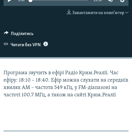
0:00
29:59
ВІДЕОУРОКИ «ELIFBE»
Русский
Завантажити на комп'ютер
СВІДЧЕННЯ ОКУПАЦІЇ
Qırımtatar
УКРАЇНСЬКА ПРОБЛЕМА КРИМУ
Поділитись
ДОЛУЧАЙСЯ!
ІНФОГРАФІКА
Читати без VPN
Усі сайти RFE/RL
Програма звучить в ефірі Радіо Крим.Реалії. Час
ефіру: 18:10 – 18:40. Ефір можна слухати на середніх
хвилях АМ – частота 549 кГц, у FM-діапазоні на
частоті 100.7 МГц, а також на сайті Крим.Реалії