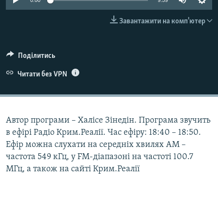
0:00
9:59
ВІДЕОУРОКИ «ELIFBE»
Русский
Завантажити на комп'ютер
СВІДЧЕННЯ ОКУПАЦІЇ
Qırımtatar
УКРАЇНСЬКА ПРОБЛЕМА КРИМУ
Поділитись
ДОЛУЧАЙСЯ!
ІНФОГРАФІКА
Читати без VPN
Усі сайти RFE/RL
Автор програми – Халісе Зінедін. Програма звучить
в ефірі Радіо Крим.Реалії. Час ефіру: 18:40 – 18:50.
Ефір можна слухати на середніх хвилях АМ –
частота 549 кГц, у FM-діапазоні на частоті 100.7
МГц, а також на сайті Крим.Реалії