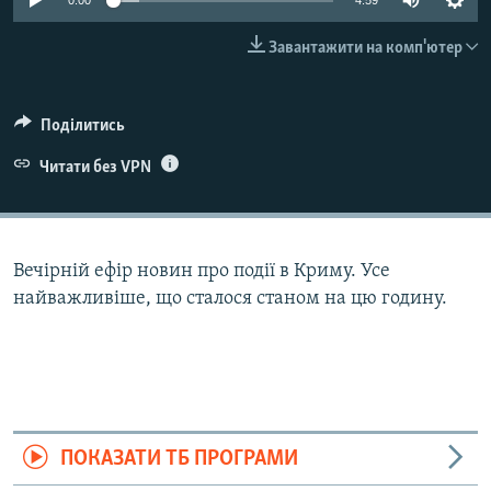
0:00
4:59
ВІДЕОУРОКИ «ELIFBE»
Русский
Завантажити на комп'ютер
СВІДЧЕННЯ ОКУПАЦІЇ
Qırımtatar
УКРАЇНСЬКА ПРОБЛЕМА КРИМУ
Поділитись
ДОЛУЧАЙСЯ!
ІНФОГРАФІКА
Читати без VPN
Усі сайти RFE/RL
Вечірній ефір новин про події в Криму. Усе
найважливіше, що сталося станом на цю годину.
ПОКАЗАТИ ТБ ПРОГРАМИ