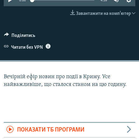
0:00
4:59
ВІДЕОУРОКИ «ELIFBE»
Русский
Завантажити на комп'ютер
СВІДЧЕННЯ ОКУПАЦІЇ
Qırımtatar
УКРАЇНСЬКА ПРОБЛЕМА КРИМУ
Поділитись
ДОЛУЧАЙСЯ!
ІНФОГРАФІКА
Читати без VPN
Усі сайти RFE/RL
Вечірній ефір новин про події в Криму. Усе
найважливіше, що сталося станом на цю годину.
ПОКАЗАТИ ТБ ПРОГРАМИ