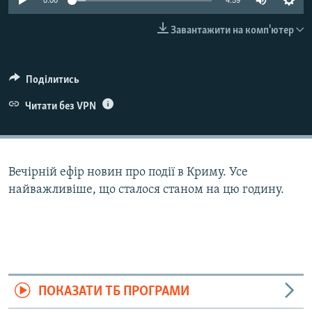
0:00
4:59
ВІДЕОУРОКИ «ELIFBE»
Русский
Завантажити на комп'ютер
СВІДЧЕННЯ ОКУПАЦІЇ
Qırımtatar
УКРАЇНСЬКА ПРОБЛЕМА КРИМУ
Поділитись
ДОЛУЧАЙСЯ!
ІНФОГРАФІКА
Читати без VPN
Усі сайти RFE/RL
Вечірній ефір новин про події в Криму. Усе
найважливіше, що сталося станом на цю годину.
ПОКАЗАТИ ТБ ПРОГРАМИ