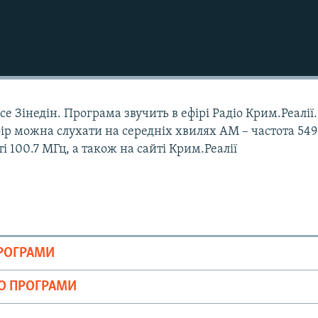
е Зінедін. Програма звучить в ефірі Радіо Крим.Реалії.
Ефір можна слухати на середніх хвилях АМ – частота 549
і 100.7 МГц, а також на сайті Крим.Реалії
ПРОГРАМИ
ІО ПРОГРАМИ