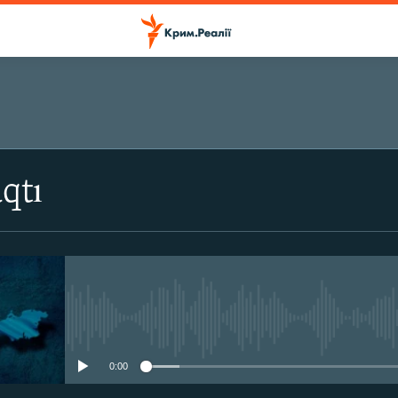
ПІДПИСАТИСЬ
qtı
Підписатись
No media source currently avail
0:00