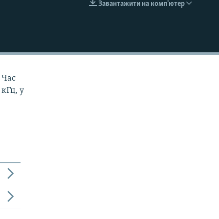
Завантажити на комп'ютер
EMBED
 Час
 кГц, у