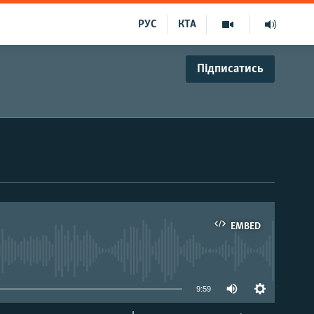
РУС
КТА
Підписатись
EMBED
able
9:59