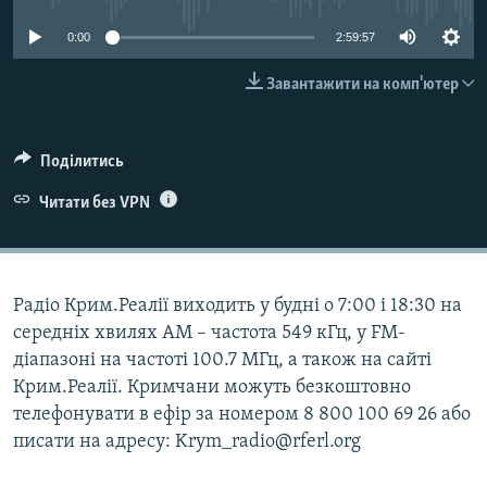
ВІДЕОУРОКИ «ELIFBE»
Русский
0:00
2:59:57
СВІДЧЕННЯ ОКУПАЦІЇ
Qırımtatar
Завантажити на комп'ютер
УКРАЇНСЬКА ПРОБЛЕМА КРИМУ
ДОЛУЧАЙСЯ!
ІНФОГРАФІКА
Поділитись
Читати без VPN
Усі сайти RFE/RL
Радіо Крим.Реалії виходить у будні о 7:00 і 18:30 на
середніх хвилях АМ – частота 549 кГц, у FM-
діапазоні на частоті 100.7 МГц, а також на сайті
Крим.Реалії. Кримчани можуть безкоштовно
телефонувати в ефір за номером 8 800 100 69 26 або
писати на адресу: Krym_radio@rferl.org