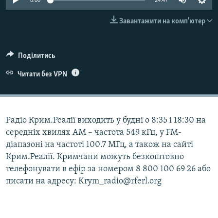
0:00
24:47
ВІДЕОУРОКИ «ELIFBE»
Русский
Завантажити на комп'ютер
СВІДЧЕННЯ ОКУПАЦІЇ
Qırımtatar
УКРАЇНСЬКА ПРОБЛЕМА КРИМУ
Поділитись
ДОЛУЧАЙСЯ!
ІНФОГРАФІКА
Читати без VPN
Усі сайти RFE/RL
Радіо Крим.Реалії виходить у будні о 8:35 і 18:30 на
середніх хвилях АМ – частота 549 кГц, у FM-
діапазоні на частоті 100.7 МГц, а також на сайті
Крим.Реалії. Кримчани можуть безкоштовно
телефонувати в ефір за номером 8 800 100 69 26 або
писати на адресу: Krym_radio@rferl.org