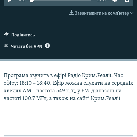
0:00
29:59
ВІДЕОУРОКИ «ELIFBE»
Русский
Завантажити на комп'ютер
СВІДЧЕННЯ ОКУПАЦІЇ
Qırımtatar
УКРАЇНСЬКА ПРОБЛЕМА КРИМУ
Поділитись
ДОЛУЧАЙСЯ!
ІНФОГРАФІКА
Читати без VPN
Усі сайти RFE/RL
Програма звучить в ефірі Радіо Крим.Реалії. Час
ефіру: 18:10 – 18:40. Ефір можна слухати на середніх
хвилях АМ – частота 549 кГц, у FM-діапазоні на
частоті 100.7 МГц, а також на сайті Крим.Реалії