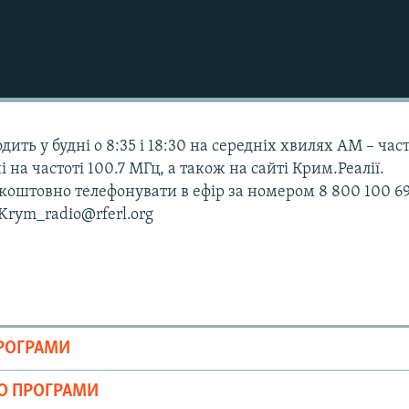
дить у будні о 8:35 і 18:30 на середніх хвилях АМ – час
і на частоті 100.7 МГц, а також на сайті Крим.Реалії.
оштовно телефонувати в ефір за номером 8 800 100 69
 Krym_radio@rferl.org
ПРОГРАМИ
ІО ПРОГРАМИ