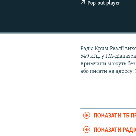
ВІДЕОУРОКИ «ELIFBE»
Pop-out player
СВІДЧЕННЯ ОКУПАЦІЇ
УКРАЇНСЬКА ПРОБЛЕМА КРИМУ
ІНФОГРАФІКА
Радіо Крим.Реалії вихо
549 кГц, у FM-діапазон
Кримчани можуть безк
або писати на адресу:
ПОКАЗАТИ ТБ 
ПОКАЗАТИ РАД