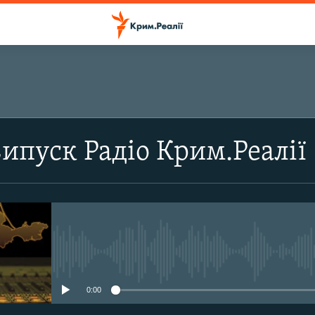
ПІДПИСАТИСЬ
випуск Радіо Крим.Реалії
Підписатись
No media source currently avail
0:00