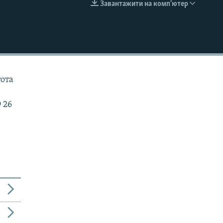
Завантажити на комп'ютер
EMBED
тота
 26