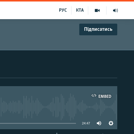
РУС
КТА
Підписатись
EMBED
able
24:47