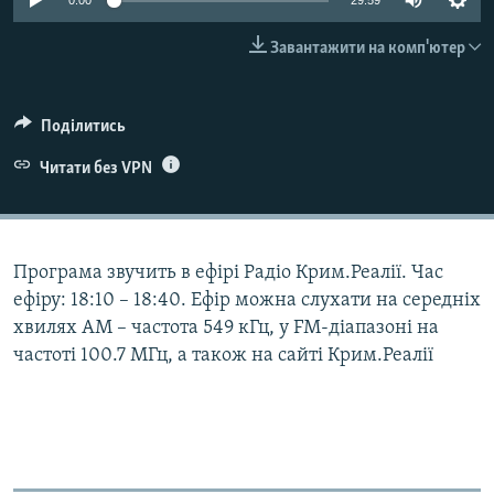
0:00
29:59
ВІДЕОУРОКИ «ELIFBE»
Русский
Завантажити на комп'ютер
СВІДЧЕННЯ ОКУПАЦІЇ
Qırımtatar
УКРАЇНСЬКА ПРОБЛЕМА КРИМУ
Поділитись
ДОЛУЧАЙСЯ!
ІНФОГРАФІКА
Читати без VPN
Усі сайти RFE/RL
Програма звучить в ефірі Радіо Крим.Реалії. Час
ефіру: 18:10 – 18:40. Ефір можна слухати на середніх
хвилях АМ – частота 549 кГц, у FM-діапазоні на
частоті 100.7 МГц, а також на сайті Крим.Реалії