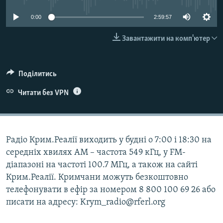
ВІДЕОУРОКИ «ELIFBE»
Русский
0:00
2:59:57
СВІДЧЕННЯ ОКУПАЦІЇ
Qırımtatar
Завантажити на комп'ютер
УКРАЇНСЬКА ПРОБЛЕМА КРИМУ
ДОЛУЧАЙСЯ!
ІНФОГРАФІКА
Поділитись
Читати без VPN
Усі сайти RFE/RL
Радіо Крим.Реалії виходить у будні о 7:00 і 18:30 на
середніх хвилях АМ – частота 549 кГц, у FM-
діапазоні на частоті 100.7 МГц, а також на сайті
Крим.Реалії. Кримчани можуть безкоштовно
телефонувати в ефір за номером 8 800 100 69 26 або
писати на адресу: Krym_radio@rferl.org