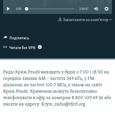
ВІДЕОУРОКИ «ELIFBE»
Русский
0:00
2:59:57
СВІДЧЕННЯ ОКУПАЦІЇ
Qırımtatar
Завантажити на комп'ютер
УКРАЇНСЬКА ПРОБЛЕМА КРИМУ
ДОЛУЧАЙСЯ!
ІНФОГРАФІКА
Поділитись
Читати без VPN
Усі сайти RFE/RL
Радіо Крим.Реалії виходить у будні о 7:00 і 18:30 на
середніх хвилях АМ – частота 549 кГц, у FM-
діапазоні на частоті 100.7 МГц, а також на сайті
Крим.Реалії. Кримчани можуть безкоштовно
телефонувати в ефір за номером 8 800 100 69 26 або
писати на адресу: Krym_radio@rferl.org