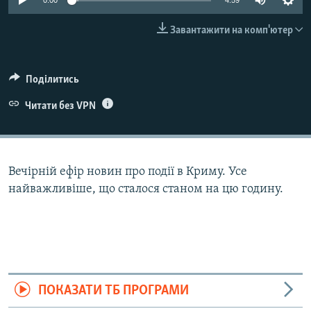
0:00
4:59
ВІДЕОУРОКИ «ELIFBE»
Русский
Завантажити на комп'ютер
СВІДЧЕННЯ ОКУПАЦІЇ
Qırımtatar
УКРАЇНСЬКА ПРОБЛЕМА КРИМУ
Поділитись
ДОЛУЧАЙСЯ!
ІНФОГРАФІКА
Читати без VPN
Усі сайти RFE/RL
Вечірній ефір новин про події в Криму. Усе
найважливіше, що сталося станом на цю годину.
ПОКАЗАТИ ТБ ПРОГРАМИ