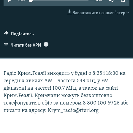
0:00
24:47
ВІДЕОУРОКИ «ELIFBE»
Русский
Завантажити на комп'ютер
СВІДЧЕННЯ ОКУПАЦІЇ
Qırımtatar
УКРАЇНСЬКА ПРОБЛЕМА КРИМУ
Поділитись
ДОЛУЧАЙСЯ!
ІНФОГРАФІКА
Читати без VPN
Усі сайти RFE/RL
Радіо Крим.Реалії виходить у будні о 8:35 і 18:30 на
середніх хвилях АМ – частота 549 кГц, у FM-
діапазоні на частоті 100.7 МГц, а також на сайті
Крим.Реалії. Кримчани можуть безкоштовно
телефонувати в ефір за номером 8 800 100 69 26 або
писати на адресу: Krym_radio@rferl.org