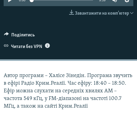
0:00
9:59
ВІДЕОУРОКИ «ELIFBE»
Русский
Завантажити на комп'ютер
СВІДЧЕННЯ ОКУПАЦІЇ
Qırımtatar
УКРАЇНСЬКА ПРОБЛЕМА КРИМУ
Поділитись
ДОЛУЧАЙСЯ!
ІНФОГРАФІКА
Читати без VPN
Усі сайти RFE/RL
Автор програми – Халісе Зінедін. Програма звучить
в ефірі Радіо Крим.Реалії. Час ефіру: 18:40 – 18:50.
Ефір можна слухати на середніх хвилях АМ –
частота 549 кГц, у FM-діапазоні на частоті 100.7
МГц, а також на сайті Крим.Реалії