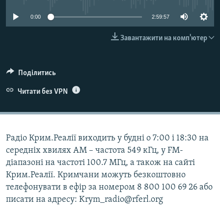
ВІДЕОУРОКИ «ELIFBE»
Русский
0:00
2:59:57
СВІДЧЕННЯ ОКУПАЦІЇ
Qırımtatar
Завантажити на комп'ютер
УКРАЇНСЬКА ПРОБЛЕМА КРИМУ
ДОЛУЧАЙСЯ!
ІНФОГРАФІКА
Поділитись
Читати без VPN
Усі сайти RFE/RL
Радіо Крим.Реалії виходить у будні о 7:00 і 18:30 на
середніх хвилях АМ – частота 549 кГц, у FM-
діапазоні на частоті 100.7 МГц, а також на сайті
Крим.Реалії. Кримчани можуть безкоштовно
телефонувати в ефір за номером 8 800 100 69 26 або
писати на адресу: Krym_radio@rferl.org