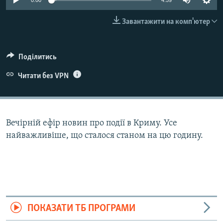
0:00
4:59
ВІДЕОУРОКИ «ELIFBE»
Русский
Завантажити на комп'ютер
СВІДЧЕННЯ ОКУПАЦІЇ
Qırımtatar
УКРАЇНСЬКА ПРОБЛЕМА КРИМУ
Поділитись
ДОЛУЧАЙСЯ!
ІНФОГРАФІКА
Читати без VPN
Усі сайти RFE/RL
Вечірній ефір новин про події в Криму. Усе
найважливіше, що сталося станом на цю годину.
ПОКАЗАТИ ТБ ПРОГРАМИ