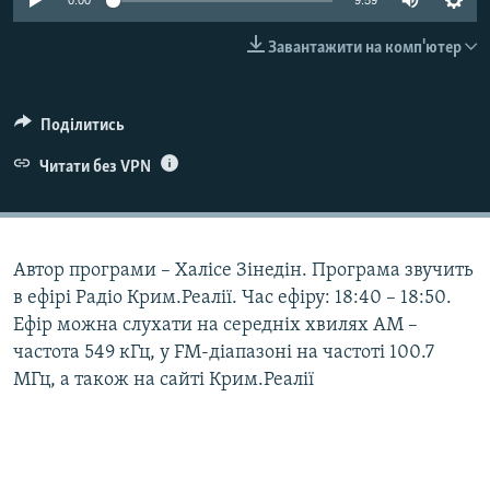
0:00
9:59
ВІДЕОУРОКИ «ELIFBE»
Русский
Завантажити на комп'ютер
СВІДЧЕННЯ ОКУПАЦІЇ
Qırımtatar
УКРАЇНСЬКА ПРОБЛЕМА КРИМУ
Поділитись
ДОЛУЧАЙСЯ!
ІНФОГРАФІКА
Читати без VPN
Усі сайти RFE/RL
Автор програми – Халісе Зінедін. Програма звучить
в ефірі Радіо Крим.Реалії. Час ефіру: 18:40 – 18:50.
Ефір можна слухати на середніх хвилях АМ –
частота 549 кГц, у FM-діапазоні на частоті 100.7
МГц, а також на сайті Крим.Реалії