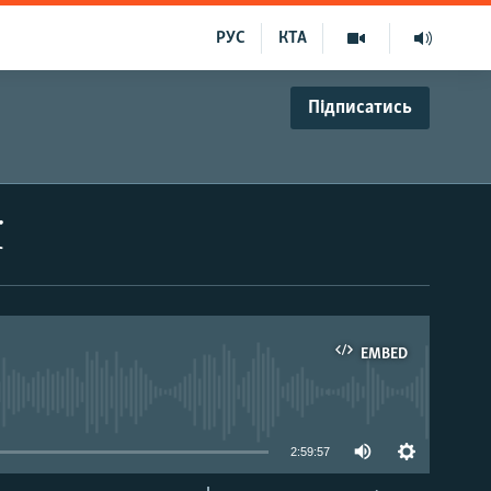
РУС
КТА
Підписатись
ї
EMBED
able
2:59:57