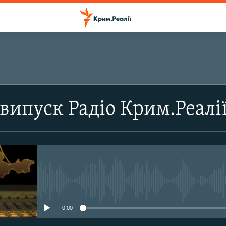
ПІДПИСАТИСЬ
випуск Радіо Крим.Реалі
Підписатись
No media source currently avail
0:00