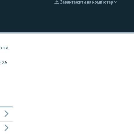
Завантажити на комп'ютер
EMBED
тота
 26