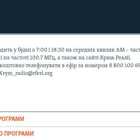
дить у будні о 7:00 і 18:30 на середніх хвилях АМ – час
і на частоті 100.7 МГц, а також на сайті Крим.Реалії.
оштовно телефонувати в ефір за номером 8 800 100 69
 Krym_radio@rferl.org
ПРОГРАМИ
ІО ПРОГРАМИ