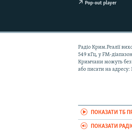
ВІДЕОУРОКИ «ELIFBE»
Pop-out player
СВІДЧЕННЯ ОКУПАЦІЇ
УКРАЇНСЬКА ПРОБЛЕМА КРИМУ
ІНФОГРАФІКА
Радіо Крим.Реалії вихо
549 кГц, у FM-діапазон
Кримчани можуть безк
або писати на адресу:
ПОКАЗАТИ ТБ 
ПОКАЗАТИ РАД