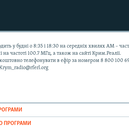
дить у будні о 8:35 і 18:30 на середніх хвилях АМ – час
і на частоті 100.7 МГц, а також на сайті Крим.Реалії.
оштовно телефонувати в ефір за номером 8 800 100 69
 Krym_radio@rferl.org
ПРОГРАМИ
ІО ПРОГРАМИ