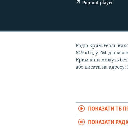
ВІДЕОУРОКИ «ELIFBE»
Pop-out player
СВІДЧЕННЯ ОКУПАЦІЇ
УКРАЇНСЬКА ПРОБЛЕМА КРИМУ
ІНФОГРАФІКА
Радіо Крим.Реалії вихо
549 кГц, у FM-діапазон
Кримчани можуть безк
або писати на адресу:
ПОКАЗАТИ ТБ 
ПОКАЗАТИ РАД