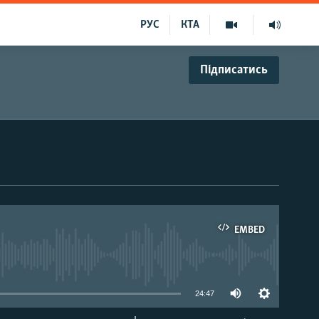
РУС
КТА
Підписатись
EMBED
able
24:47