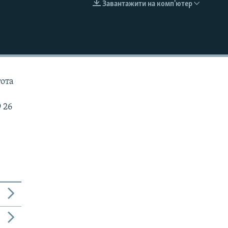
Завантажити на комп'ютер
EMBED
тота
 26