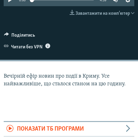
0:00
4:59
ВІДЕОУРОКИ «ELIFBE»
Русский
Завантажити на комп'ютер
СВІДЧЕННЯ ОКУПАЦІЇ
Qırımtatar
УКРАЇНСЬКА ПРОБЛЕМА КРИМУ
Поділитись
ДОЛУЧАЙСЯ!
ІНФОГРАФІКА
Читати без VPN
Усі сайти RFE/RL
Вечірній ефір новин про події в Криму. Усе
найважливіше, що сталося станом на цю годину.
ПОКАЗАТИ ТБ ПРОГРАМИ