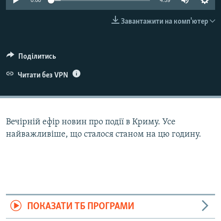
0:00
4:59
ВІДЕОУРОКИ «ELIFBE»
Русский
Завантажити на комп'ютер
СВІДЧЕННЯ ОКУПАЦІЇ
Qırımtatar
УКРАЇНСЬКА ПРОБЛЕМА КРИМУ
Поділитись
ДОЛУЧАЙСЯ!
ІНФОГРАФІКА
Читати без VPN
Усі сайти RFE/RL
Вечірній ефір новин про події в Криму. Усе
найважливіше, що сталося станом на цю годину.
ПОКАЗАТИ ТБ ПРОГРАМИ