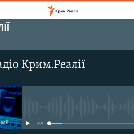
ІЇ
ПІДПИСАТИСЬ
діо Крим.Реалії
Підписатись
No media source currently avail
0:00