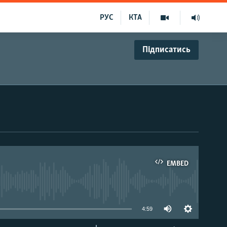
РУС
КТА
Підписатись
EMBED
able
4:59