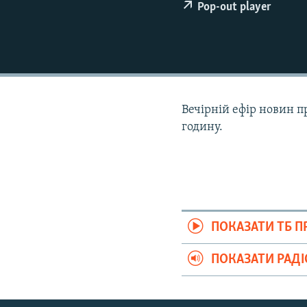
ВІДЕОУРОКИ «ELIFBE»
Pop-out player
СВІДЧЕННЯ ОКУПАЦІЇ
УКРАЇНСЬКА ПРОБЛЕМА КРИМУ
ІНФОГРАФІКА
Вечірній ефір новин п
годину.
ПОКАЗАТИ ТБ 
ПОКАЗАТИ РАД
Русский