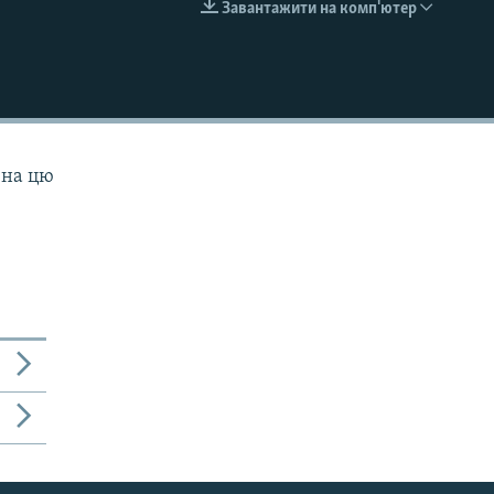
Завантажити на комп'ютер
EMBED
 на цю