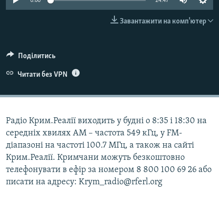
0:00
24:47
ВІДЕОУРОКИ «ELIFBE»
Русский
Завантажити на комп'ютер
СВІДЧЕННЯ ОКУПАЦІЇ
Qırımtatar
УКРАЇНСЬКА ПРОБЛЕМА КРИМУ
Поділитись
ДОЛУЧАЙСЯ!
ІНФОГРАФІКА
Читати без VPN
Усі сайти RFE/RL
Радіо Крим.Реалії виходить у будні о 8:35 і 18:30 на
середніх хвилях АМ – частота 549 кГц, у FM-
діапазоні на частоті 100.7 МГц, а також на сайті
Крим.Реалії. Кримчани можуть безкоштовно
телефонувати в ефір за номером 8 800 100 69 26 або
писати на адресу: Krym_radio@rferl.org